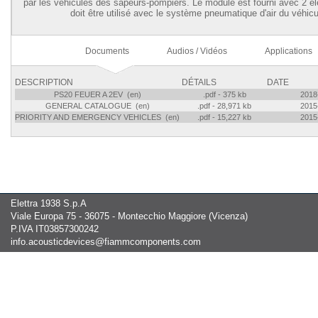
par les véhicules des sapeurs-pompiers. Le module est fourni avec 2 él
doit être utilisé avec le système pneumatique d'air du véhicu
Documents
Audios / Vidéos
Applications
DESCRIPTION
DÉTAILS
DATE
PS20 FEUER A 2EV (en)
.pdf - 375 kb
2018
GENERAL CATALOGUE (en)
.pdf - 28,971 kb
2015
PRIORITY AND EMERGENCY VEHICLES (en)
.pdf - 15,227 kb
2015
Elettra 1938 S.p.A
Viale Europa 75 - 36075 - Montecchio Maggiore (Vicenza)
P.IVA IT03857300242
info.acousticdevices@fiammcomponents.com