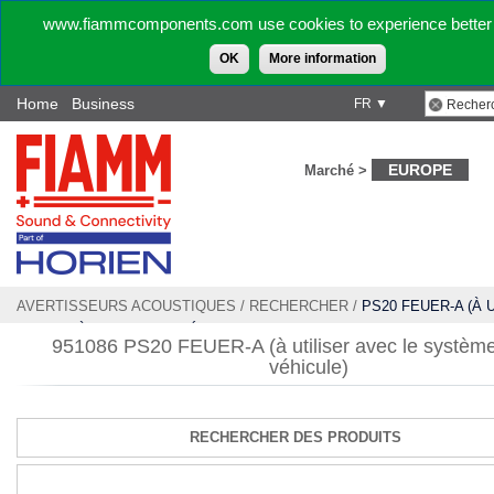
www.fiammcomponents.com use cookies to experience better 
OK
More information
Home
Business
FR ▼
EUROPE
Marché >
AVERTISSEURS ACOUSTIQUES
/
RECHERCHER
/
PS20 FEUER-A (À 
LE SYSTÈME D'AIR DU VÉHICULE)
951086 PS20 FEUER-A (à utiliser avec le système 
véhicule)
RECHERCHER DES PRODUITS