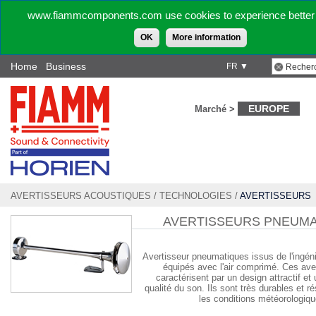
www.fiammcomponents.com use cookies to experience better 
OK
More information
Home
Business
FR ▼
EUROPE
Marché >
AVERTISSEURS ACOUSTIQUES
/
TECHNOLOGIES
/
AVERTISSEURS
PNEUMATIQUES
AVERTISSEURS PNEUMA
Avertisseur pneumatiques issus de l'ingéni
équipés avec l'air comprimé. Ces ave
caractérisent par un design attractif et
qualité du son. Ils sont très durables et r
les conditions météorologiqu