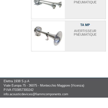
PNEUMATIQUE
TA MP
AVERTISSEUR
PNEUMATIQUE
Elettra 1938 S.p.A
Viale Europa 75 - 36075 - Montecchio Maggiore (Vicenza)
P.IVA IT03857300242
info.acousticdevices@fiammcomponents.com