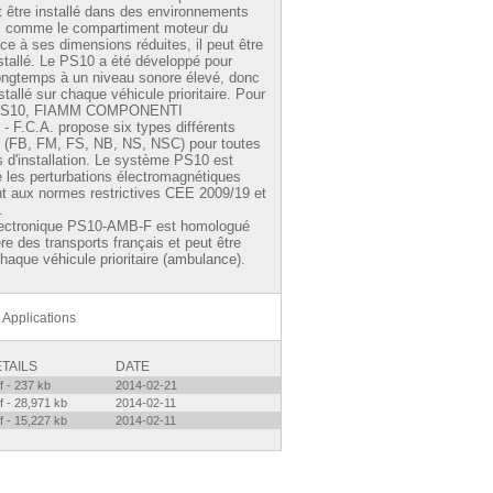
ut être installé dans des environnements
s comme le compartiment moteur du
ce à ses dimensions réduites, il peut être
stallé. Le PS10 a été développé pour
longtemps à un niveau sonore élevé, donc
nstallé sur chaque véhicule prioritaire. Pour
PS10,
FIAMM COMPONENTI
 F.C.A.
propose six types différents
ur (FB, FM, FS, NB, NS, NSC) pour toutes
s d'installation. Le système PS10 est
re les perturbations électromagnétiques
 aux normes restrictives CEE 2009/19 et
.
lectronique PS10-AMB-F est homologué
ère des transports français et peut être
chaque véhicule prioritaire (ambulance).
Applications
TAILS
DATE
f - 237 kb
2014-02-21
f - 28,971 kb
2014-02-11
f - 15,227 kb
2014-02-11