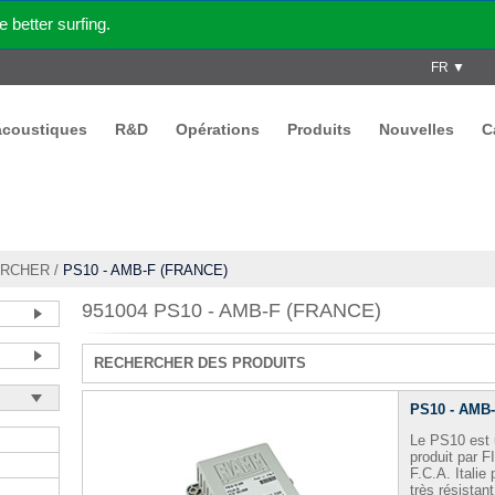
better surfing.
FR ▼
acoustiques
R&D
Opérations
Produits
Nouvelles
C
RCHER
/
PS10 - AMB-F (FRANCE)
951004 PS10 - AMB-F (FRANCE)
RECHERCHER DES PRODUITS
PS10 - AMB
Le PS10 est 
produit par
F
F.C.A.
Italie 
très résistant