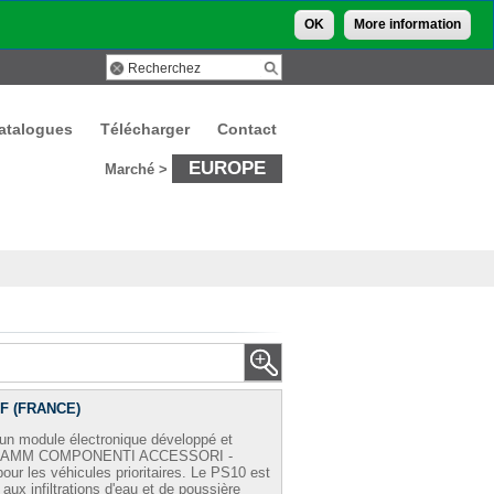
OK
More information
atalogues
Télécharger
Contact
EUROPE
Marché >
-F (FRANCE)
un module électronique développé et
IAMM COMPONENTI ACCESSORI -
pour les véhicules prioritaires. Le PS10 est
 aux infiltrations d'eau et de poussière