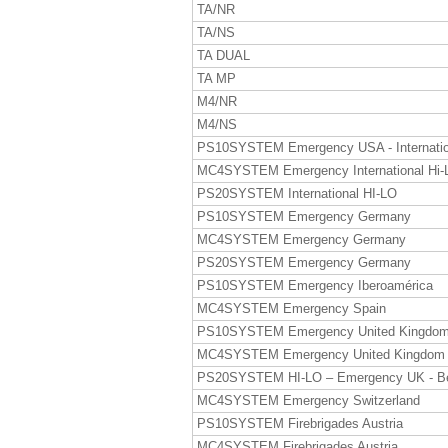
TA/NR
TA/NS
TA DUAL
TA MP
M4/NR
M4/NS
PS10SYSTEM Emergency USA - Internatio
MC4SYSTEM Emergency International Hi-
PS20SYSTEM International HI-LO
PS10SYSTEM Emergency Germany
MC4SYSTEM Emergency Germany
PS20SYSTEM Emergency Germany
PS10SYSTEM Emergency Iberoamérica
MC4SYSTEM Emergency Spain
PS10SYSTEM Emergency United Kingdo
MC4SYSTEM Emergency United Kingdom
PS20SYSTEM HI-LO – Emergency UK - B
MC4SYSTEM Emergency Switzerland
PS10SYSTEM Firebrigades Austria
MC4SYSTEM Firebrigades Austria