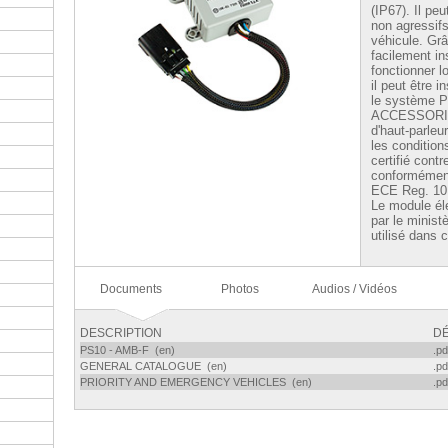
(IP67). Il pe
non agressif
véhicule. Grâ
facilement in
fonctionner 
il peut être i
le système 
ACCESSORI -
d'haut-parle
les condition
certifié cont
conformément
ECE Reg. 10
Le module é
par le minist
utilisé dans 
Documents
Photos
Audios / Vidéos
DESCRIPTION
DÉ
PS10 - AMB-F (en)
.pd
GENERAL CATALOGUE (en)
.pd
PRIORITY AND EMERGENCY VEHICLES (en)
.pd