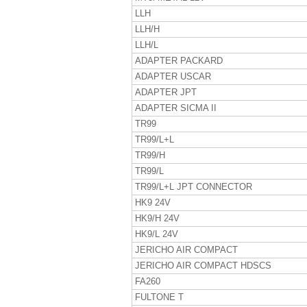
LLH
LLH/H
LLH/L
ADAPTER PACKARD
ADAPTER USCAR
ADAPTER JPT
ADAPTER SICMA II
TR99
TR99/L+L
TR99/H
TR99/L
TR99/L+L JPT CONNECTOR
HK9 24V
HK9/H 24V
HK9/L 24V
JERICHO AIR COMPACT
JERICHO AIR COMPACT HDSCS
FA260
FULTONE T