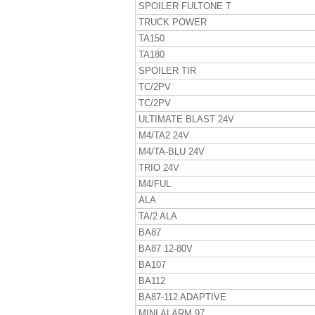
SPOILER FULTONE T
TRUCK POWER
TA150
TA180
SPOILER TIR
TC/2PV
TC/2PV
ULTIMATE BLAST 24V
M4/TA2 24V
M4/TA-BLU 24V
TRIO 24V
M4/FUL
ALA
TA/2 ALA
BA87
BA87 12-80V
BA107
BA112
BA87-112 ADAPTIVE
MINI ALARM 97