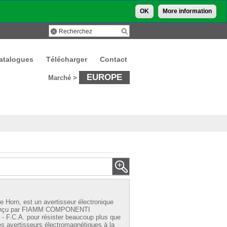
OK
More information
atalogues
Télécharger
Contact
EUROPE
Marché >
e Horn, est un avertisseur électronique
onçu par
FIAMM COMPONENTI
 F.C.A.
pour résister beaucoup plus que
es avertisseurs électromagnétiques à la