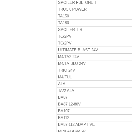
SPOILER FULTONE T
TRUCK POWER
TA150
TA180
SPOILER TIR
TC/2PV
TC/2PV
ULTIMATE BLAST 24V
M4/TA2 24V
M4/TA-BLU 24V
TRIO 24V
M4/FUL
ALA
TA/2 ALA
BA87
BA87 12-80V
BA107
BA112
BA87-112 ADAPTIVE
MINI ALARM 97