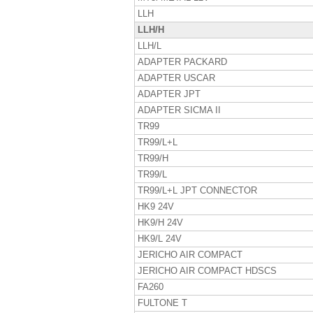
LLH
LLH/H
LLH/L
ADAPTER PACKARD
ADAPTER USCAR
ADAPTER JPT
ADAPTER SICMA II
TR99
TR99/L+L
TR99/H
TR99/L
TR99/L+L JPT CONNECTOR
HK9 24V
HK9/H 24V
HK9/L 24V
JERICHO AIR COMPACT
JERICHO AIR COMPACT HDSCS
FA260
FULTONE T