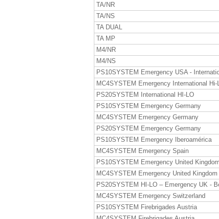
TA/NR
TA/NS
TA DUAL
TA MP
M4/NR
M4/NS
PS10SYSTEM Emergency USA - Internatio
MC4SYSTEM Emergency International Hi-
PS20SYSTEM International HI-LO
PS10SYSTEM Emergency Germany
MC4SYSTEM Emergency Germany
PS20SYSTEM Emergency Germany
PS10SYSTEM Emergency Iberoamérica
MC4SYSTEM Emergency Spain
PS10SYSTEM Emergency United Kingdo
MC4SYSTEM Emergency United Kingdom
PS20SYSTEM HI-LO – Emergency UK - B
MC4SYSTEM Emergency Switzerland
PS10SYSTEM Firebrigades Austria
MC4SYSTEM Firebrigades Austria