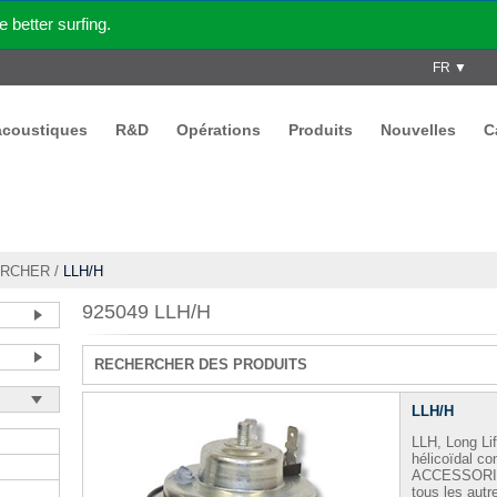
better surfing.
FR ▼
acoustiques
R&D
Opérations
Produits
Nouvelles
C
RCHER
/
LLH/H
925049 LLH/H
RECHERCHER DES PRODUITS
LLH/H
LLH, Long Lif
hélicoïdal c
ACCESSORI -
tous les autr