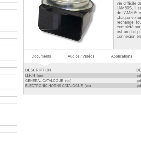
vie difficile
l'AM80S, il 
de l'AM80S et 
chaque voitur
rechange, fo
complété par 
est produit p
connexion él
Documents
Audios / Vidéos
Applications
DESCRIPTION
DÉ
LLH/H (en)
.pd
GENERAL CATALOGUE (en)
.pd
ELECTRONIC HORNS CATALOGUE (en)
.pd