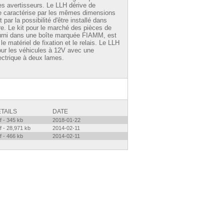
 des avertisseurs. Le LLH dérive de
se caractérise par les mêmes dimensions
par la possibilité d'être installé dans
e. Le kit pour le marché des pièces de
urni dans une boîte marquée FIAMM, est
le matériel de fixation et le relais. Le LLH
our les véhicules à 12V avec une
ectrique à deux lames.
TAILS
DATE
f - 345 kb
2018-01-22
f - 28,971 kb
2014-02-11
f - 466 kb
2014-02-11