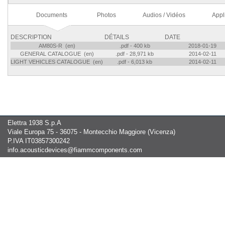
Documents
Photos
Audios / Vidéos
Appl
DESCRIPTION
DÉTAILS
DATE
AM80S-R (en)
.pdf - 400 kb
2018-01-19
GENERAL CATALOGUE (en)
.pdf - 28,971 kb
2014-02-11
LIGHT VEHICLES CATALOGUE (en)
.pdf - 6,013 kb
2014-02-11
Elettra 1938 S.p.A
Viale Europa 75 - 36075 - Montecchio Maggiore (Vicenza)
P.IVA IT03857300242
info.acousticdevices@fiammcomponents.com