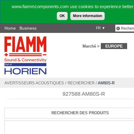
www.fiammcomponents.com use cookies to experience better 
OK
More information
Home
Business
FR ▼
EUROPE
Marché >
AVERTISSEURS ACOUSTIQUES
/
RECHERCHER
/
AM80S-R
927588 AM80S-R
RECHERCHER DES PRODUITS