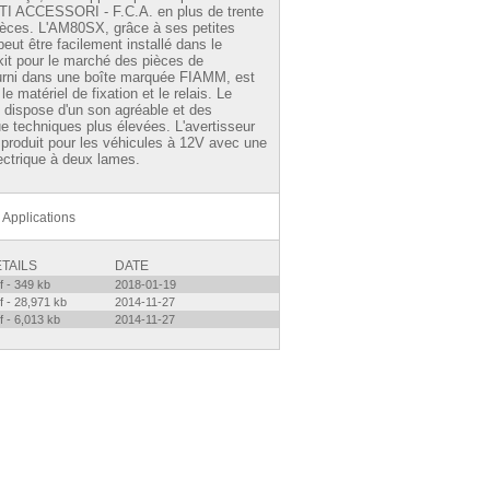
ACCESSORI - F.C.A. en plus de trente
pièces. L'AM80SX, grâce à ses petites
eut être facilement installé dans le
kit pour le marché des pièces de
urni dans une boîte marquée FIAMM, est
e matériel de fixation et le relais. Le
en dispose d'un son agréable et des
ue techniques plus élevées. L'avertisseur
roduit pour les véhicules à 12V avec une
ectrique à deux lames.
Applications
TAILS
DATE
f - 349 kb
2018-01-19
f - 28,971 kb
2014-11-27
f - 6,013 kb
2014-11-27