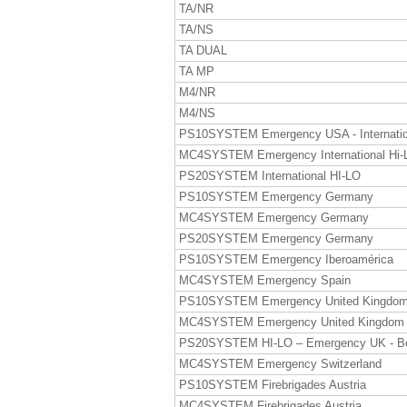
TA/NR
TA/NS
TA DUAL
TA MP
M4/NR
M4/NS
PS10SYSTEM Emergency USA - Internatio
MC4SYSTEM Emergency International Hi-
PS20SYSTEM International HI-LO
PS10SYSTEM Emergency Germany
MC4SYSTEM Emergency Germany
PS20SYSTEM Emergency Germany
PS10SYSTEM Emergency Iberoamérica
MC4SYSTEM Emergency Spain
PS10SYSTEM Emergency United Kingdo
MC4SYSTEM Emergency United Kingdom
PS20SYSTEM HI-LO – Emergency UK - B
MC4SYSTEM Emergency Switzerland
PS10SYSTEM Firebrigades Austria
MC4SYSTEM Firebrigades Austria