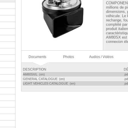
COMPONENTI 
millions de 
dimensions, p
véhicule. Le 
rechange, fo
complété par l
produit itali
caractéristiq
AM80SX est p
connexion él
Documents
Photos
Audios / Vidéos
DESCRIPTION
DÉ
AM80SX/L (en)
.pd
GENERAL CATALOGUE (en)
.pd
LIGHT VEHICLES CATALOGUE (en)
.pd