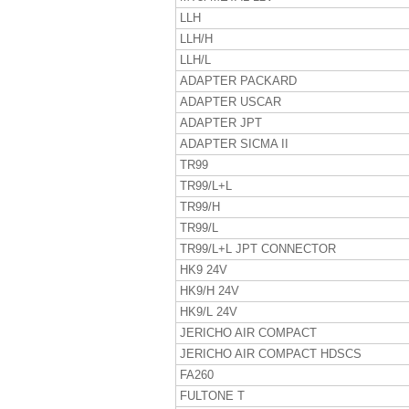
LLH
LLH/H
LLH/L
ADAPTER PACKARD
ADAPTER USCAR
ADAPTER JPT
ADAPTER SICMA II
TR99
TR99/L+L
TR99/H
TR99/L
TR99/L+L JPT CONNECTOR
HK9 24V
HK9/H 24V
HK9/L 24V
JERICHO AIR COMPACT
JERICHO AIR COMPACT HDSCS
FA260
FULTONE T