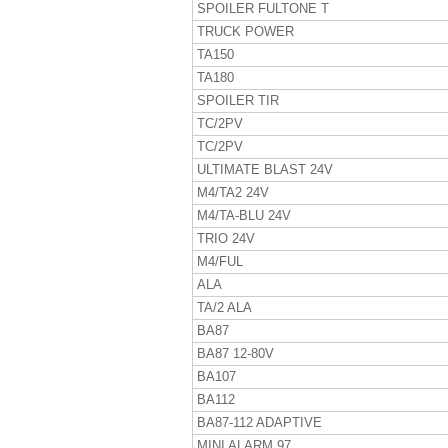
SPOILER FULTONE T
TRUCK POWER
TA150
TA180
SPOILER TIR
TC/2PV
TC/2PV
ULTIMATE BLAST 24V
M4/TA2 24V
M4/TA-BLU 24V
TRIO 24V
M4/FUL
ALA
TA/2 ALA
BA87
BA87 12-80V
BA107
BA112
BA87-112 ADAPTIVE
MINI ALARM 97