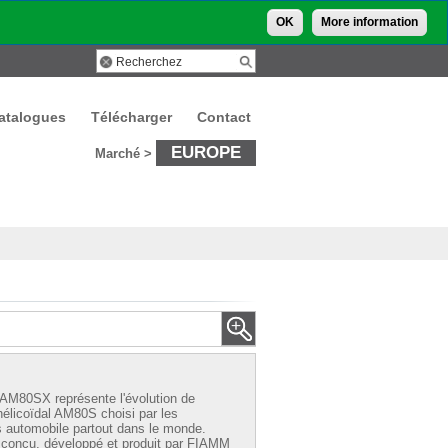
OK
More information
atalogues
Télécharger
Contact
EUROPE
Marché >
 AM80SX représente l'évolution de
 hélicoïdal AM80S choisi par les
s automobile partout dans le monde.
conçu, développé et produit par FIAMM