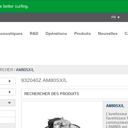
better surfing.
FR ▼
acoustiques
R&D
Opérations
Produits
Nouvelles
C
RCHER
/
AM80SX/L
932040Z AM80SX/L
RECHERCHER DES PRODUITS
AM80SX/L
L'avertisseur
l'avertisseur
constructeur
L'AM80S est 