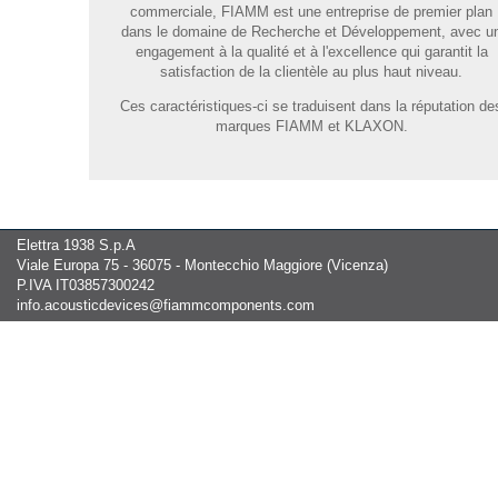
commerciale, FIAMM est une entreprise de premier plan
dans le domaine de Recherche et Développement, avec u
engagement à la qualité et à l'excellence qui garantit la
satisfaction de la clientèle au plus haut niveau.
Ces caractéristiques-ci se traduisent dans la réputation de
marques FIAMM et KLAXON.
Elettra 1938 S.p.A
Viale Europa 75 - 36075 - Montecchio Maggiore (Vicenza)
P.IVA IT03857300242
info.acousticdevices@fiammcomponents.com