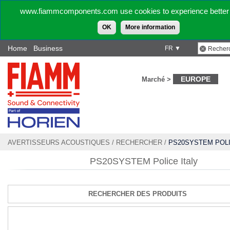
www.fiammcomponents.com use cookies to experience better 
OK
More information
Home
Business
FR ▼
EUROPE
Marché >
AVERTISSEURS ACOUSTIQUES
/
RECHERCHER
/
PS20SYSTEM POLI
PS20SYSTEM Police Italy
RECHERCHER DES PRODUITS