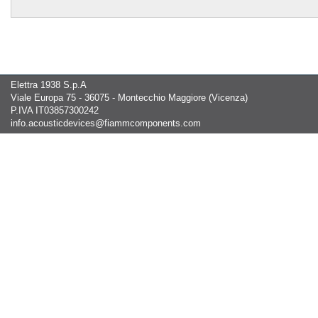
Elettra 1938 S.p.A
Viale Europa 75 - 36075 - Montecchio Maggiore (Vicenza)
P.IVA IT03857300242
info.acousticdevices@fiammcomponents.com