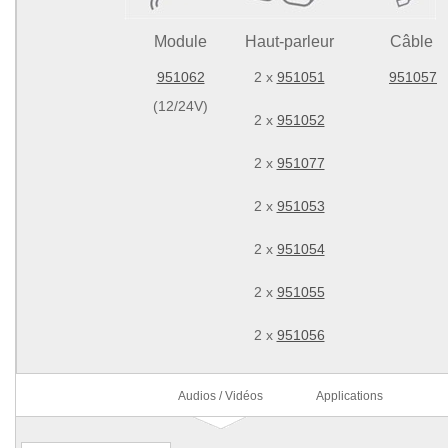
Module
Haut-parleur
Câble
951062
2 x
951051
951057
(12/24V)
2 x
951052
2 x
951077
2 x
951053
2 x
951054
2 x
951055
2 x
951056
Audios / Vidéos
Applications