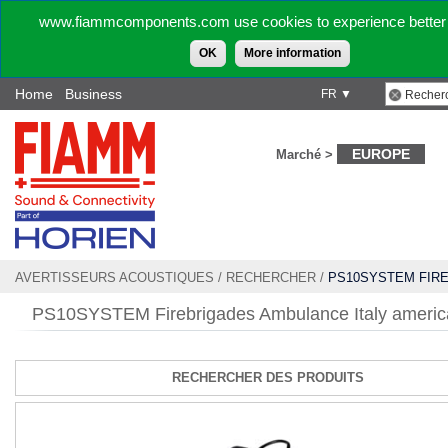
www.fiammcomponents.com use cookies to experience better 
OK
More information
Home
Business
FR ▼
EUROPE
Marché >
AVERTISSEURS ACOUSTIQUES
/
RECHERCHER
/
PS10SYSTEM FIR
AMBULANCE ITALY AMERICAN SOUNDS
PS10SYSTEM Firebrigades Ambulance Italy americ
RECHERCHER DES PRODUITS