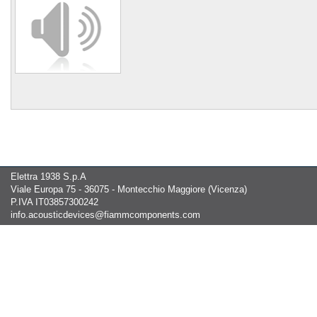
Elettra 1938 S.p.A
Viale Europa 75 - 36075 - Montecchio Maggiore (Vicenza)
P.IVA IT03857300242
info.acousticdevices@fiammcomponents.com