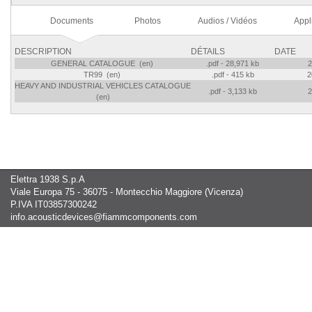
Documents
Photos
Audios / Vidéos
Appl
DESCRIPTION
DÉTAILS
DATE
GENERAL CATALOGUE (en)
.pdf - 28,971 kb
2
TR99 (en)
.pdf - 415 kb
2
HEAVY AND INDUSTRIAL VEHICLES CATALOGUE
.pdf - 3,133 kb
2
(en)
Elettra 1938 S.p.A
Viale Europa 75 - 36075 - Montecchio Maggiore (Vicenza)
P.IVA IT03857300242
info.acousticdevices@fiammcomponents.com