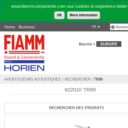
www.fiammcomponents.com use cookies to experience better 
OK
More information
Home
Business
FR ▼
EUROPE
Marché >
AVERTISSEURS ACOUSTIQUES
/
RECHERCHER
/
TR99
922010 TR99
RECHERCHER DES PRODUITS