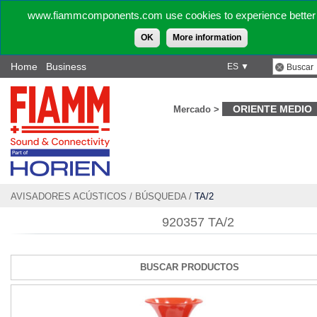
www.fiammcomponents.com use cookies to experience better 
OK
More information
Home
Business
ES ▼
ORIENTE MEDIO
Mercado >
AVISADORES ACÚSTICOS
/
BÚSQUEDA
/
TA/2
920357 TA/2
BUSCAR PRODUCTOS