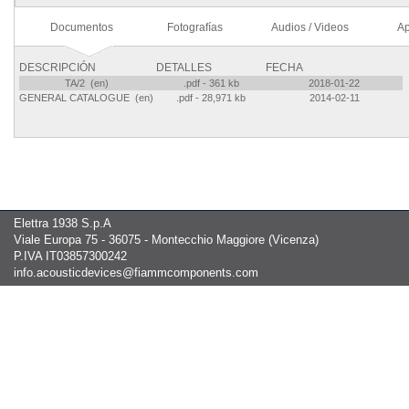
Documentos
Fotografías
Audios / Videos
Ap
DESCRIPCIÓN
DETALLES
FECHA
TA/2 (en)
.pdf - 361 kb
2018-01-22
GENERAL CATALOGUE (en)
.pdf - 28,971 kb
2014-02-11
Elettra 1938 S.p.A
Viale Europa 75 - 36075 - Montecchio Maggiore (Vicenza)
P.IVA IT03857300242
info.acousticdevices@fiammcomponents.com