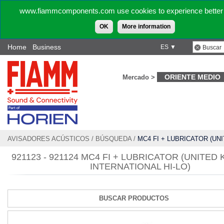
www.fiammcomponents.com use cookies to experience better 
OK
More information
Home
Business
ES ▼
ORIENTE MEDIO
Mercado >
AVISADORES ACÚSTICOS
/
BÚSQUEDA
/
MC4 FI + LUBRICATOR (UN
- INTERNATIONAL HI-LO)
921123 - 921124 MC4 FI + LUBRICATOR (UNITED
INTERNATIONAL HI-LO)
BUSCAR PRODUCTOS