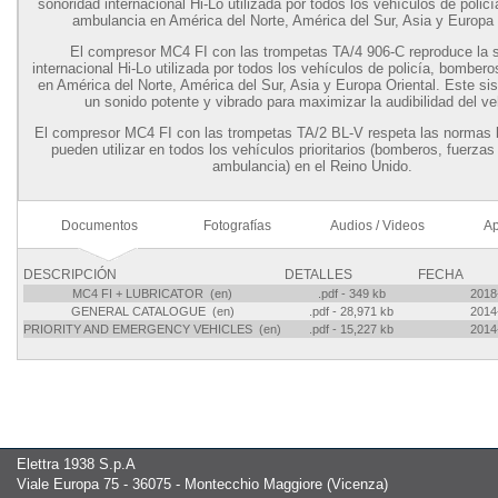
sonoridad internacional Hi-Lo utilizada por todos los vehículos de polic
ambulancia en América del Norte, América del Sur, Asia y Europa 
El compresor MC4 FI con las trompetas TA/4 906-C reproduce la 
internacional Hi-Lo
utilizada por todos los vehículos de policía, bomber
en América del Norte, América del Sur, Asia y Europa Oriental.
Este si
un sonido potente y vibrado para maximizar la audibilidad del ve
El compresor MC4 FI con las trompetas TA/2 BL-V respeta las normas b
pueden utilizar en todos los vehículos prioritarios (bomberos, fuerzas 
ambulancia) en el Reino Unido.
Documentos
Fotografías
Audios / Videos
Ap
DESCRIPCIÓN
DETALLES
FECHA
MC4 FI + LUBRICATOR (en)
.pdf - 349 kb
2018
GENERAL CATALOGUE (en)
.pdf - 28,971 kb
2014
PRIORITY AND EMERGENCY VEHICLES (en)
.pdf - 15,227 kb
2014
Elettra 1938 S.p.A
Viale Europa 75 - 36075 - Montecchio Maggiore (Vicenza)