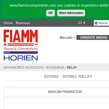
www.fiammcomponents.com use cookies to experience better 
OK
More information
Home
Business
ES ▼
ORIENTE MEDIO
Mercado >
AVISADORES ACÚSTICOS
/
BÚSQUEDA
/
RELAY
920960 - 920961 RELAY
BUSCAR PRODUCTOS