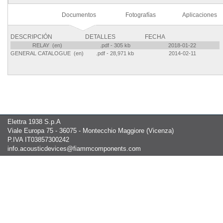
Documentos
Fotografías
Aplicaciones
DESCRIPCIÓN
DETALLES
FECHA
RELAY (en)
.pdf - 305 kb
2018-01-22
GENERAL CATALOGUE (en)
.pdf - 28,971 kb
2014-02-11
Elettra 1938 S.p.A
Viale Europa 75 - 36075 - Montecchio Maggiore (Vicenza)
P.IVA IT03857300242
info.acousticdevices@fiammcomponents.com