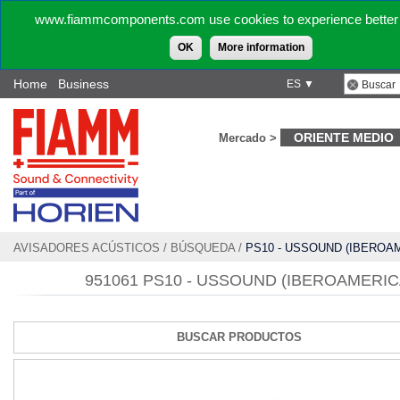
www.fiammcomponents.com use cookies to experience better 
OK
More information
Home
Business
ES ▼
ORIENTE MEDIO
Mercado >
AVISADORES ACÚSTICOS
/
BÚSQUEDA
/
PS10 - USSOUND (IBEROA
951061 PS10 - USSOUND (IBEROAMERIC
BUSCAR PRODUCTOS