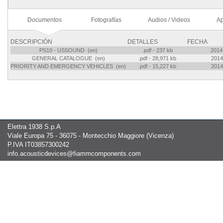
Documentos
Fotografías
Audios / Videos
Ap
DESCRIPCIÓN
DETALLES
FECHA
PS10 - USSOUND (en)
.pdf - 237 kb
2014
GENERAL CATALOGUE (en)
.pdf - 28,971 kb
2014
PRIORITY AND EMERGENCY VEHICLES (en)
.pdf - 15,227 kb
2014
Elettra 1938 S.p.A
Viale Europa 75 - 36075 - Montecchio Maggiore (Vicenza)
P.IVA IT03857300242
info.acousticdevices@fiammcomponents.com