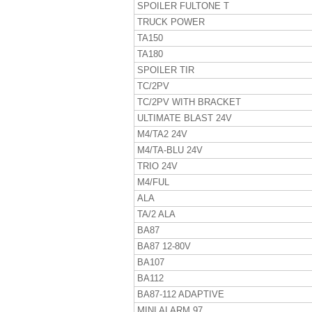
SPOILER FULTONE T
TRUCK POWER
TA150
TA180
SPOILER TIR
TC/2PV
TC/2PV WITH BRACKET
ULTIMATE BLAST 24V
M4/TA2 24V
M4/TA-BLU 24V
TRIO 24V
M4/FUL
ALA
TA/2 ALA
BA87
BA87 12-80V
BA107
BA112
BA87-112 ADAPTIVE
MINI ALARM 97