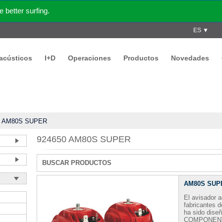
better surfing.
ES ▼
acústicos
I+D
Operaciones
Productos
Novedades
/
AM80S SUPER
924650 AM80S SUPER
BUSCAR PRODUCTOS
AM80S SUP
El avisador 
fabricantes 
ha sido dise
COMPONENTI