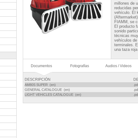
millones de 
reducidas per
vehículo. El 
(Aftermarket
FIAMM, se com
El producto f
sonido partic
técnicas muy
vehículos de
terminales. 
una taza roja
Documentos
Fotografías
Audios / Videos
DESCRIPCIÓN
D
AM80S SUPER (en)
.pd
GENERAL CATALOGUE (en)
.pd
LIGHT VEHICLES CATALOGUE (en)
.pd