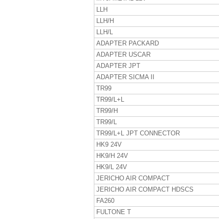
LLH
LLH/H
LLH/L
ADAPTER PACKARD
ADAPTER USCAR
ADAPTER JPT
ADAPTER SICMA II
TR99
TR99/L+L
TR99/H
TR99/L
TR99/L+L JPT CONNECTOR
HK9 24V
HK9/H 24V
HK9/L 24V
JERICHO AIR COMPACT
JERICHO AIR COMPACT HDSCS
FA260
FULTONE T