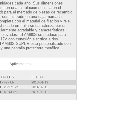
unidades cada año. Sus dimensiones
miten una instalación sencilla en el
kit para el mercado de piezas de recambio
), suministrado en una caja marcada
pleta con el material de fijación y relé.
abricado en Italia se caracteriza por un
ularmente agradable y características
 elevadas. El AM80S se produce para
 12V con conexión eléctrica a dos
El AM80S SUPER está personalizado con
 y una pantalla protectora metálica.
Aplicaciones
ETALLES
FECHA
f - 427 kb
2018-01-19
f - 28,971 kb
2014-02-11
f - 6,013 kb
2014-02-11