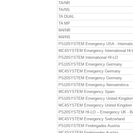
TA/NR
TA/NS
TA DUAL
TA MP
M4/NR
M4/NS
PS10SYSTEM Emergency USA - Internatio
MC4SYSTEM Emergency International Hi-
PS20SYSTEM International HI-LO
PS10SYSTEM Emergency Germany
MC4SYSTEM Emergency Germany
PS20SYSTEM Emergency Germany
PS10SYSTEM Emergency Iberoamérica
MC4SYSTEM Emergency Spain
PS10SYSTEM Emergency United Kingdo
MC4SYSTEM Emergency United Kingdom
PS20SYSTEM HI-LO – Emergency UK - B
MC4SYSTEM Emergency Switzerland
PS10SYSTEM Firebrigades Austria
MC4SYSTEM Firebrigades Austria