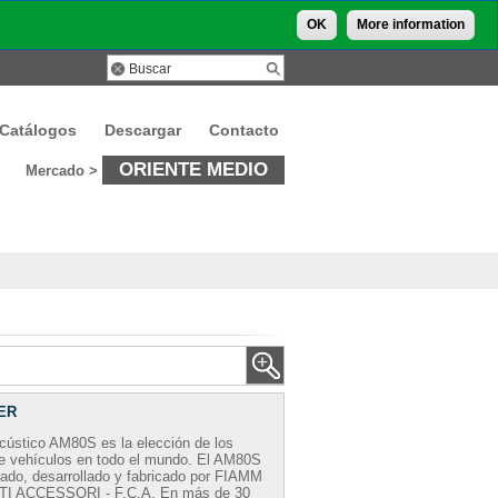
OK
More information
Catálogos
Descargar
Contacto
ORIENTE MEDIO
Mercado >
ER
acústico AM80S es la elección de los
de vehículos en todo el mundo. El AM80S
ñado, desarrollado y fabricado por FIAMM
 ACCESSORI - F.C.A. En más de 30