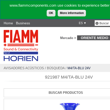
www.fiammcomponents.com use cookies to experience better 
OK
More information
Home
Business
ES ▼
ORIENTE MEDIO
Mercado >
AVISADORES ACÚSTICOS
/
BÚSQUEDA
/
M4/TA-BLU 24V
921987 M4/TA-BLU 24V
BUSCAR PRODUCTOS