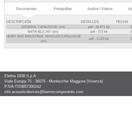
Documentos
Fotografías
Audios / Videos
Ap
DESCRIPCIÓN
DETALLES
FECHA
GENERAL CATALOGUE (en)
.pdf - 28,971 kb
2
M4/TA-BLU 24V (en)
.pdf - 372 kb
2
HEAVY AND INDUSTRIAL VEHICLES CATALOGUE
.pdf - 3,133 kb
2
(en)
Elettra 1938 S.p.A
Viale Europa 75 - 36075 - Montecchio Maggiore (Vicenza)
P.IVA IT03857300242
info.acousticdevices@fiammcomponents.com