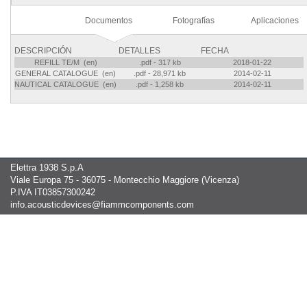
Documentos
Fotografías
Aplicaciones
DESCRIPCIÓN
DETALLES
FECHA
REFILL TE/M (en)
.pdf - 317 kb
2018-01-22
GENERAL CATALOGUE (en)
.pdf - 28,971 kb
2014-02-11
NAUTICAL CATALOGUE (en)
.pdf - 1,258 kb
2014-02-11
Elettra 1938 S.p.A
Viale Europa 75 - 36075 - Montecchio Maggiore (Vicenza)
P.IVA IT03857300242
info.acousticdevices@fiammcomponents.com