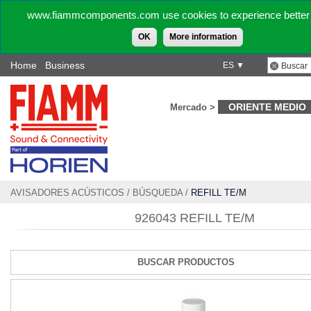
www.fiammcomponents.com use cookies to experience better 
OK
More information
Home
Business
ES ▼
ORIENTE MEDIO
Mercado >
AVISADORES ACÚSTICOS
/
BÚSQUEDA
/
REFILL TE/M
926043 REFILL TE/M
BUSCAR PRODUCTOS