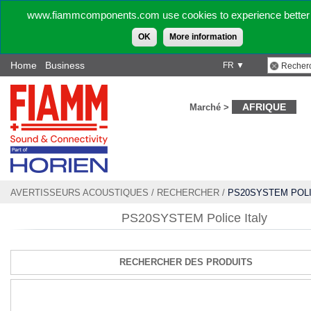
www.fiammcomponents.com use cookies to experience better 
OK
More information
Home
Business
FR ▼
AFRIQUE
Marché >
AVERTISSEURS ACOUSTIQUES
/
RECHERCHER
/
PS20SYSTEM POLI
PS20SYSTEM Police Italy
RECHERCHER DES PRODUITS