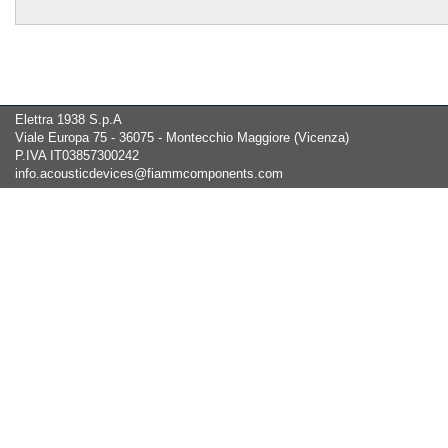
Elettra 1938 S.p.A
Viale Europa 75 - 36075 - Montecchio Maggiore (Vicenza)
P.IVA IT03857300242
info.acousticdevices@fiammcomponents.com