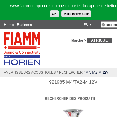
www.fiammcomponents.com use cookies to experience better 
OK
More information
Home
Business
FR ▼
AFRIQUE
Marché >
AVERTISSEURS ACOUSTIQUES
/
RECHERCHER
/
M4/TA2-M 12V
921985 M4/TA2-M 12V
RECHERCHER DES PRODUITS