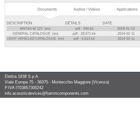
Documents
Audios / Vidéos
Applications
DESCRIPTION
DÉTAILS
DATE
M4/TA2-M 12V (en)
.pdf - 348 kb
2018-01-19
GENERAL CATALOGUE (en)
.pdf - 28,971 kb
2014-02-11
LIGHT VEHICLES CATALOGUE (en)
.pdf - 6,013 kb
2014-02-11
Elettra 1938 S.p.A
Viale Europa 75 - 36075 - Montecchio Maggiore (Vicenza)
P.IVA IT03857300242
info.acousticdevices@fiammcomponents.com