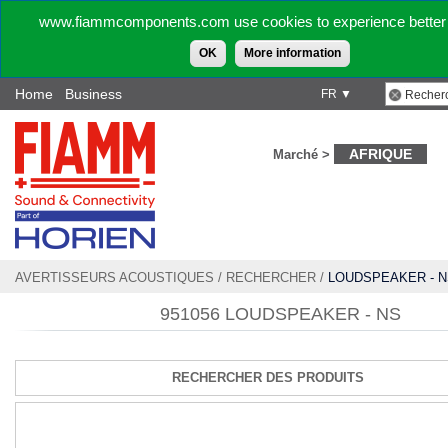
www.fiammcomponents.com use cookies to experience better 
OK
More information
Home
Business
FR ▼
AFRIQUE
Marché >
AVERTISSEURS ACOUSTIQUES
/
RECHERCHER
/
LOUDSPEAKER - N
951056 LOUDSPEAKER - NS
RECHERCHER DES PRODUITS