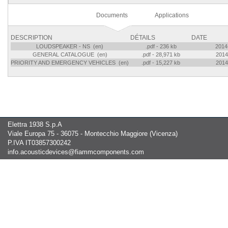
Documents
Applications
DESCRIPTION
DÉTAILS
DATE
LOUDSPEAKER - NS (en)
.pdf - 236 kb
2014
GENERAL CATALOGUE (en)
.pdf - 28,971 kb
2014
PRIORITY AND EMERGENCY VEHICLES (en)
.pdf - 15,227 kb
2014
Elettra 1938 S.p.A
Viale Europa 75 - 36075 - Montecchio Maggiore (Vicenza)
P.IVA IT03857300242
info.acousticdevices@fiammcomponents.com