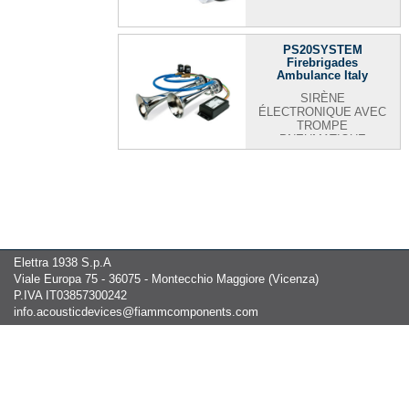
PS20SYSTEM
Firebrigades
Ambulance Italy
SIRÈNE
ÉLECTRONIQUE AVEC
TROMPE
PNEUMATIQUE
Elettra 1938 S.p.A
Viale Europa 75 - 36075 - Montecchio Maggiore (Vicenza)
P.IVA IT03857300242
info.acousticdevices@fiammcomponents.com