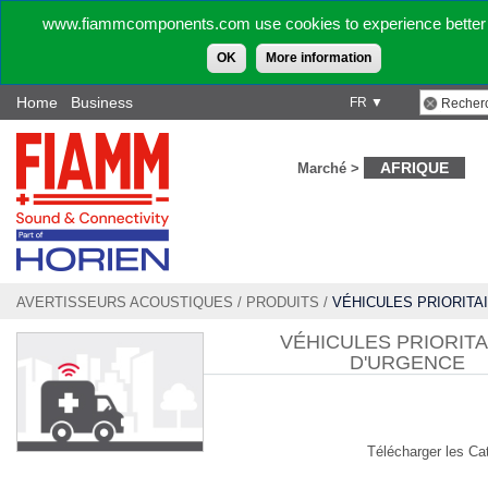
www.fiammcomponents.com use cookies to experience better 
OK
More information
Home
Business
FR ▼
AFRIQUE
Marché >
AVERTISSEURS ACOUSTIQUES
/
PRODUITS
/
VÉHICULES PRIORITA
D'URGENCE
VÉHICULES PRIORITA
D'URGENCE
Télécharger les Ca