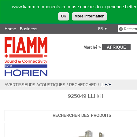
www.fiammcomponents.com use cookies to experience better 
OK
More information
Home
Business
FR ▼
AFRIQUE
Marché >
AVERTISSEURS ACOUSTIQUES
/
RECHERCHER
/
LLH/H
925049 LLH/H
RECHERCHER DES PRODUITS