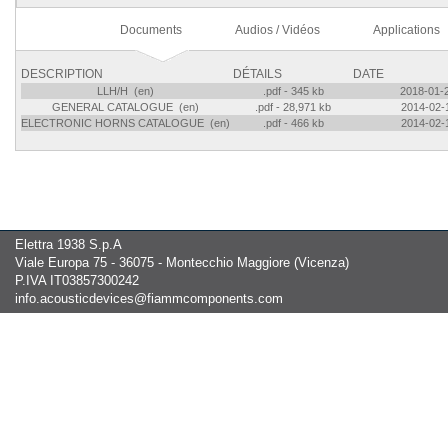
Documents
Audios / Vidéos
Applications
DESCRIPTION
DÉTAILS
DATE
LLH/H (en)
.pdf - 345 kb
2018-01-
GENERAL CATALOGUE (en)
.pdf - 28,971 kb
2014-02-
ELECTRONIC HORNS CATALOGUE (en)
.pdf - 466 kb
2014-02-
Elettra 1938 S.p.A
Viale Europa 75 - 36075 - Montecchio Maggiore (Vicenza)
P.IVA IT03857300242
info.acousticdevices@fiammcomponents.com