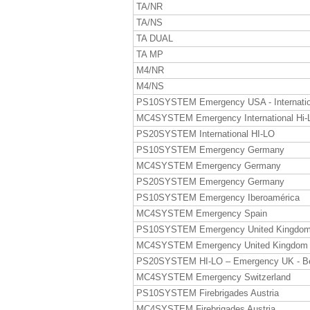
TA/NR
TA/NS
TA DUAL
TA MP
M4/NR
M4/NS
PS10SYSTEM Emergency USA - Internatio
MC4SYSTEM Emergency International Hi-
PS20SYSTEM International HI-LO
PS10SYSTEM Emergency Germany
MC4SYSTEM Emergency Germany
PS20SYSTEM Emergency Germany
PS10SYSTEM Emergency Iberoamérica
MC4SYSTEM Emergency Spain
PS10SYSTEM Emergency United Kingdo
MC4SYSTEM Emergency United Kingdom
PS20SYSTEM HI-LO – Emergency UK - B
MC4SYSTEM Emergency Switzerland
PS10SYSTEM Firebrigades Austria
MC4SYSTEM Firebrigades Austria