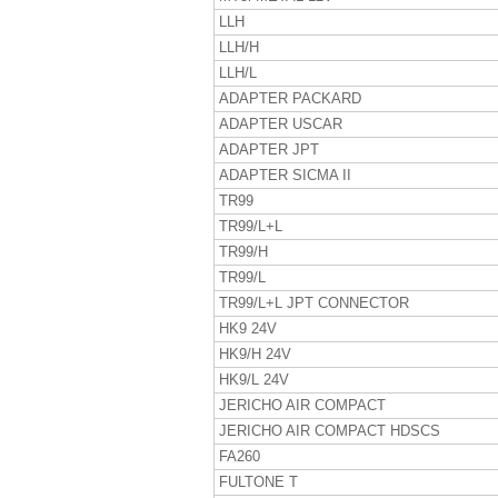
LLH
LLH/H
LLH/L
ADAPTER PACKARD
ADAPTER USCAR
ADAPTER JPT
ADAPTER SICMA II
TR99
TR99/L+L
TR99/H
TR99/L
TR99/L+L JPT CONNECTOR
HK9 24V
HK9/H 24V
HK9/L 24V
JERICHO AIR COMPACT
JERICHO AIR COMPACT HDSCS
FA260
FULTONE T