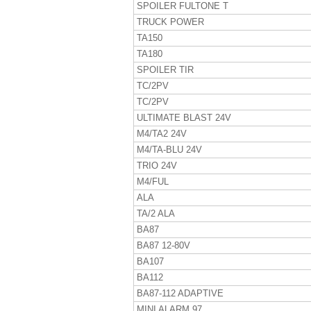
SPOILER FULTONE T
TRUCK POWER
TA150
TA180
SPOILER TIR
TC/2PV
TC/2PV
ULTIMATE BLAST 24V
M4/TA2 24V
M4/TA-BLU 24V
TRIO 24V
M4/FUL
ALA
TA/2 ALA
BA87
BA87 12-80V
BA107
BA112
BA87-112 ADAPTIVE
MINI ALARM 97