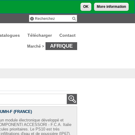
OK
More information
atalogues
Télécharger
Contact
AFRIQUE
Marché >
-UMH-F (FRANCE)
un module électronique développé et
 COMPONENTI ACCESSORI - F.C.A. Italie
cules prioritaires. Le PS10 est très
infiltrations d'eau et de poussière (IP67).