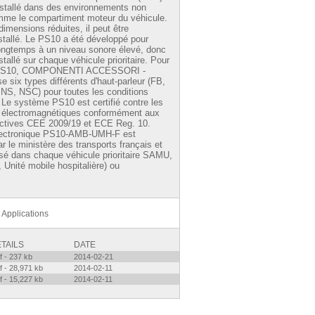
installé dans des environnements non
mme le compartiment moteur du véhicule.
imensions réduites, il peut être
stallé. Le PS10 a été développé pour
longtemps à un niveau sonore élevé, donc
nstallé sur chaque véhicule prioritaire. Pour
 PS10, COMPONENTI ACCESSORI -
e six types différents d'haut-parleur (FB,
NS, NSC) pour toutes les conditions
n. Le système PS10 est certifié contre les
s électromagnétiques conformément aux
ictives CEE 2009/19 et ECE Reg. 10.
lectronique PS10-AMB-UMH-F est
 le ministère des transports français et
lisé dans chaque véhicule prioritaire SAMU,
nité mobile hospitalière) ou
Applications
TAILS
DATE
f - 237 kb
2014-02-21
f - 28,971 kb
2014-02-11
f - 15,227 kb
2014-02-11