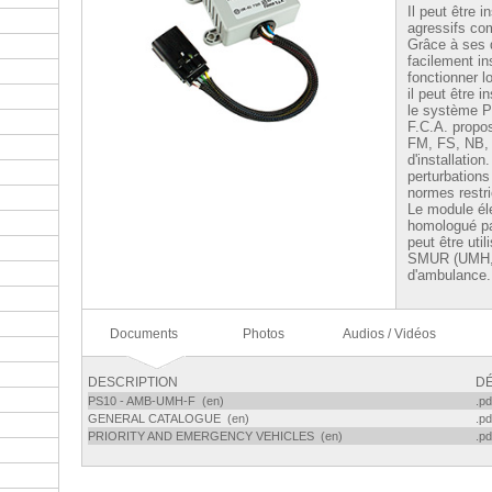
Il peut être 
agressifs co
Grâce à ses d
facilement in
fonctionner 
il peut être i
le système
F.C.A. propos
FM, FS, NB, 
d'installatio
perturbation
normes restr
Le module é
homologué par
peut être uti
SMUR (UMH, U
d'ambulance.
Documents
Photos
Audios / Vidéos
DESCRIPTION
DÉ
PS10 - AMB-UMH-F (en)
.pd
GENERAL CATALOGUE (en)
.pd
PRIORITY AND EMERGENCY VEHICLES (en)
.pd