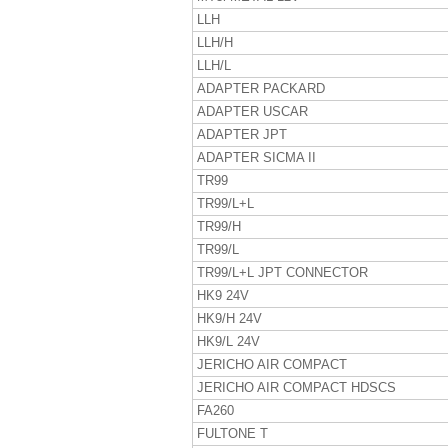
LLH
LLH/H
LLH/L
ADAPTER PACKARD
ADAPTER USCAR
ADAPTER JPT
ADAPTER SICMA II
TR99
TR99/L+L
TR99/H
TR99/L
TR99/L+L JPT CONNECTOR
HK9 24V
HK9/H 24V
HK9/L 24V
JERICHO AIR COMPACT
JERICHO AIR COMPACT HDSCS
FA260
FULTONE T