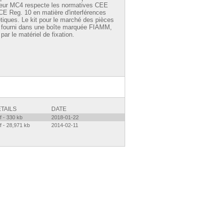
eur MC4 respecte les normatives CEE
CE Reg. 10 en matière d'interférences
tiques. Le kit pour le marché des pièces
 fourni dans une boîte marquée FIAMM,
par le matériel de fixation.
TAILS
DATE
f - 330 kb
2018-01-22
f - 28,971 kb
2014-02-11