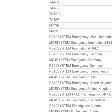
TA/NR
TA/NS
TA DUAL
TA MP
M4/NR
M4/NS
PS10SYSTEM Emergency USA - Internatio
MC4SYSTEM Emergency International Hi-
PS20SYSTEM International HI-LO
PS10SYSTEM Emergency Germany
MC4SYSTEM Emergency Germany
PS20SYSTEM Emergency Germany
PS10SYSTEM Emergency Iberoamérica
MC4SYSTEM Emergency Spain
PS10SYSTEM Emergency United Kingdo
MC4SYSTEM Emergency United Kingdom
PS20SYSTEM HI-LO – Emergency UK - B
MC4SYSTEM Emergency Switzerland
PS10SYSTEM Firebrigades Austria
MC4SYSTEM Firebrigades Austria