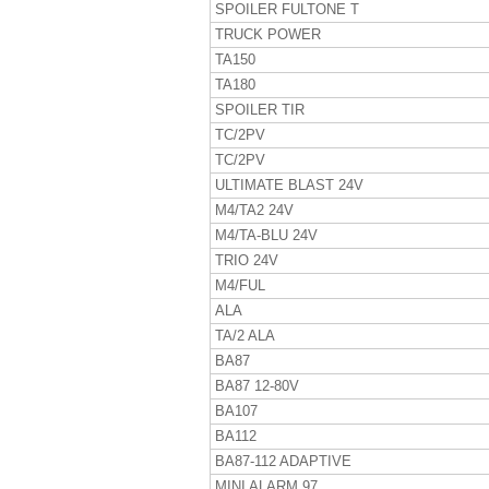
SPOILER FULTONE T
TRUCK POWER
TA150
TA180
SPOILER TIR
TC/2PV
TC/2PV
ULTIMATE BLAST 24V
M4/TA2 24V
M4/TA-BLU 24V
TRIO 24V
M4/FUL
ALA
TA/2 ALA
BA87
BA87 12-80V
BA107
BA112
BA87-112 ADAPTIVE
MINI ALARM 97