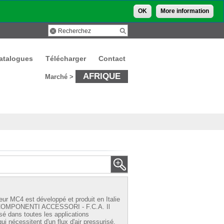
OK
More information
atalogues
Télécharger
Contact
AFRIQUE
Marché >
ur MC4 est développé et produit en Italie
COMPONENTI ACCESSORI - F.C.A. Il
lisé dans toutes les applications
qui nécessitent d'un flux d'air pressurisé.