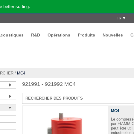
better surfing.
FR ▼
acoustiques
R&D
Opérations
Produits
Nouvelles
C
RCHER
/
MC4
921991 - 921992 MC4
RECHERCHER DES PRODUITS
MC4
Le compresse
par FIAMM 
peut être uti
industrielles 