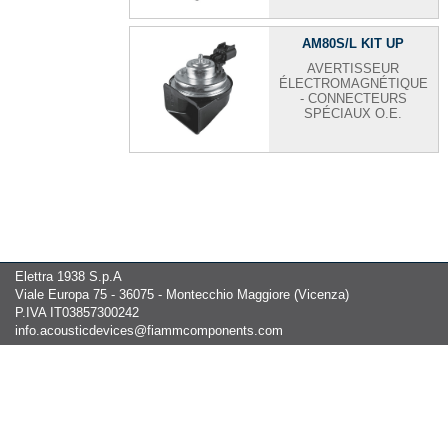
AM80S/L KIT UP
AVERTISSEUR
ÉLECTROMAGNÉTIQUE
- CONNECTEURS
SPÉCIAUX O.E.
Elettra 1938 S.p.A
Viale Europa 75 - 36075 - Montecchio Maggiore (Vicenza)
P.IVA IT03857300242
info.acousticdevices@fiammcomponents.com