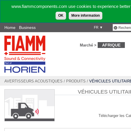
www.fiammcomponents.com use cookies to experience better 
OK
More information
Home
Business
FR ▼
AFRIQUE
Marché >
AVERTISSEURS ACOUSTIQUES
/
PRODUITS
/
VÉHICULES UTILITAIR
VÉHICULES UTILITA
Télécharger les Ca