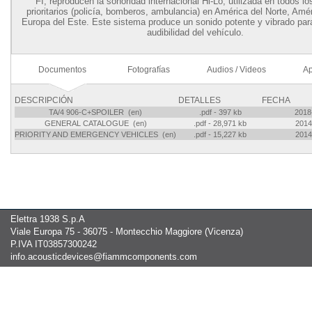
FI, reproducen la sonoridad internacional Hi-Lo, utilizada en todos l
prioritarios (policía, bomberos, ambulancia) en América del Norte, Amér
Europa del Este. Este sistema produce un sonido potente y vibrado par
audibilidad del vehículo.
Documentos
Fotografías
Audios / Videos
Ap
DESCRIPCIÓN
DETALLES
FECHA
TA/4 906-C+SPOILER (en)
.pdf - 397 kb
2018
GENERAL CATALOGUE (en)
.pdf - 28,971 kb
2014
PRIORITY AND EMERGENCY VEHICLES (en)
.pdf - 15,227 kb
2014
Elettra 1938 S.p.A
Viale Europa 75 - 36075 - Montecchio Maggiore (Vicenza)
P.IVA IT03857300242
info.acousticdevices@fiammcomponents.com