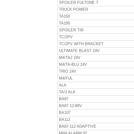
SPOILER FULTONE T
TRUCK POWER
TA150
TA180
SPOILER TIR
TC/2PV
TC/2PV WITH BRACKET
ULTIMATE BLAST 24V
M4/TA2 24V
M4/TA-BLU 24V
TRIO 24V
M4/FUL
ALA
TA/2 ALA
BA87
BA87 12-80V
BA107
BA112
BA87-112 ADAPTIVE
MINI ALARM 97