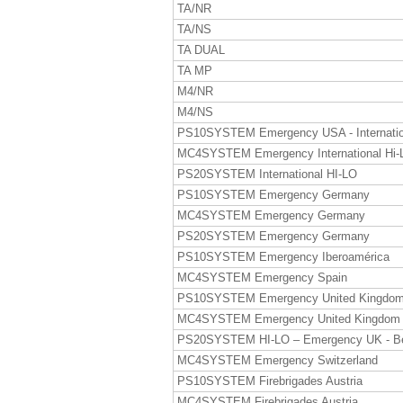
TA/NR
TA/NS
TA DUAL
TA MP
M4/NR
M4/NS
PS10SYSTEM Emergency USA - Internatio
MC4SYSTEM Emergency International Hi-
PS20SYSTEM International HI-LO
PS10SYSTEM Emergency Germany
MC4SYSTEM Emergency Germany
PS20SYSTEM Emergency Germany
PS10SYSTEM Emergency Iberoamérica
MC4SYSTEM Emergency Spain
PS10SYSTEM Emergency United Kingdo
MC4SYSTEM Emergency United Kingdom
PS20SYSTEM HI-LO – Emergency UK - B
MC4SYSTEM Emergency Switzerland
PS10SYSTEM Firebrigades Austria
MC4SYSTEM Firebrigades Austria