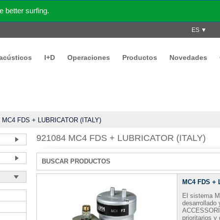
better surfing.
ES ▼
acústicos
I+D
Operaciones
Productos
Novedades
/
MC4 FDS + LUBRICATOR (ITALY)
921084 MC4 FDS + LUBRICATOR (ITALY)
BUSCAR PRODUCTOS
MC4 FDS + 
El sistema M
desarrollad
ACCESSORI - 
prioritarios 