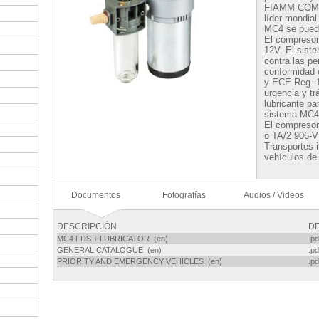
FIAMM COMP
líder mondial
MC4 se puede 
El compresor
12V. El sist
contra las pe
conformidad 
y ECE Reg. 1
urgencia y tr
lubricante pa
sistema MC4
El compreso
o TA/2 906-V
Transportes i
vehículos de 
Documentos
Fotografías
Audios / Videos
DESCRIPCIÓN
D
MC4 FDS + LUBRICATOR (en)
.pd
GENERAL CATALOGUE (en)
.pd
PRIORITY AND EMERGENCY VEHICLES (en)
.pd