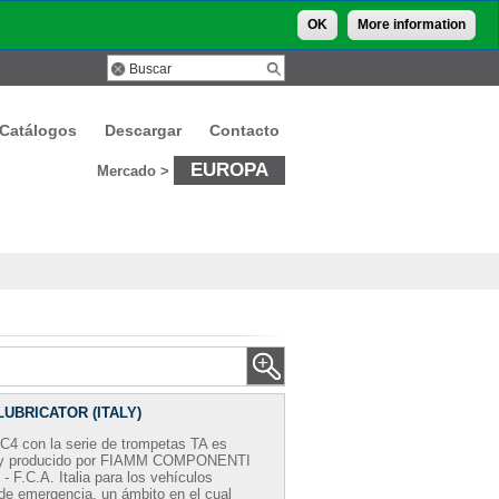
OK
More information
Catálogos
Descargar
Contacto
EUROPA
Mercado >
LUBRICATOR (ITALY)
C4 con la serie de trompetas TA es
o y producido por FIAMM COMPONENTI
F.C.A. Italia para los vehículos
y de emergencia, un ámbito en el cual