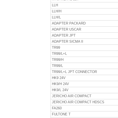
LLH
LLH/H
LLH/L
ADAPTER PACKARD
ADAPTER USCAR
ADAPTER JPT
ADAPTER SICMA II
TR99
TR99/L+L
TR99/H
TR99/L
TR99/L+L JPT CONNECTOR
HK9 24V
HK9/H 24V
HK9/L 24V
JERICHO AIR COMPACT
JERICHO AIR COMPACT HDSCS
FA260
FULTONE T