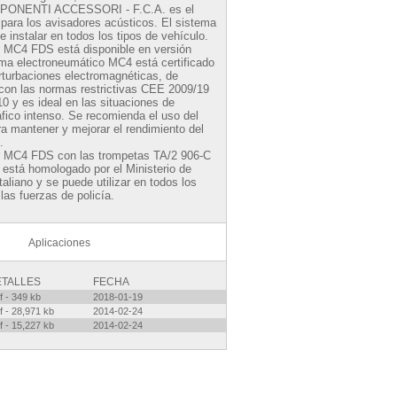
ONENTI ACCESSORI - F.C.A. es el
 para los avisadores acústicos. El sistema
instalar en todos los tipos de vehículo.
 MC4 FDS está disponible en versión
ema electroneumático MC4 está certificado
rturbaciones electromagnéticas, de
con las normas restrictivas CEE 2009/19
0 y es ideal en las situaciones de
áfico intenso. Se recomienda el uso del
ra mantener y mejorar el rendimiento del
.
r MC4 FDS con las trompetas TA/2 906-C
 está homologado por el Ministerio de
taliano y se puede utilizar en todos los
las fuerzas de policía.
Aplicaciones
ETALLES
FECHA
f - 349 kb
2018-01-19
f - 28,971 kb
2014-02-24
f - 15,227 kb
2014-02-24