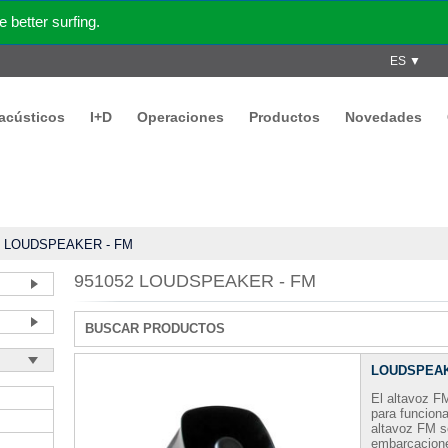
better surfing.
ES ▼
acústicos
I+D
Operaciones
Productos
Novedades
/
LOUDSPEAKER - FM
951052 LOUDSPEAKER - FM
BUSCAR PRODUCTOS
LOUDSPEAK
El altavoz FM
para funciona
altavoz FM s
embarcaciones