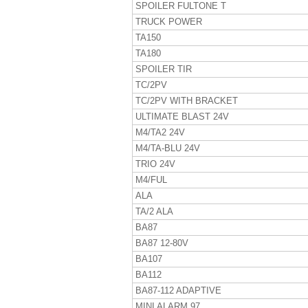
SPOILER FULTONE T
TRUCK POWER
TA150
TA180
SPOILER TIR
TC/2PV
TC/2PV WITH BRACKET
ULTIMATE BLAST 24V
M4/TA2 24V
M4/TA-BLU 24V
TRIO 24V
M4/FUL
ALA
TA/2 ALA
BA87
BA87 12-80V
BA107
BA112
BA87-112 ADAPTIVE
MINI ALARM 97