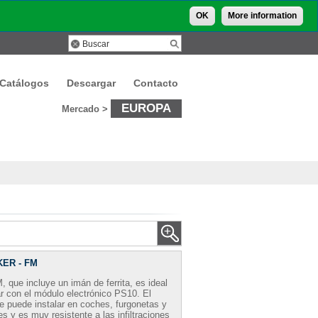
OK
More information
Catálogos
Descargar
Contacto
EUROPA
Mercado >
ER - FM
, que incluye un imán de ferrita, es ideal
r con el módulo electrónico PS10. El
e puede instalar en coches, furgonetas y
 y es muy resistente a las infiltraciones