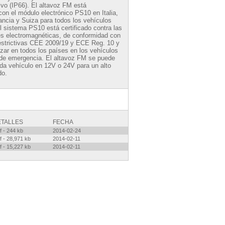
lvo (IP66). El altavoz FM está
on el módulo electrónico PS10 en Italia,
ancia y Suiza para todos los vehículos
 El sistema PS10 está certificado contra las
es electromagnéticas, de conformidad con
estrictivas CEE 2009/19 y ECE Reg. 10 y
izar en todos los países en los vehículos
y de emergencia. El altavoz FM se puede
da vehículo en 12V o 24V para un alto
do.
ETALLES
FECHA
f - 244 kb
2014-02-24
f - 28,971 kb
2014-02-11
f - 15,227 kb
2014-02-11