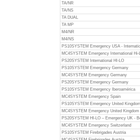
TA/NR
TA/NS
TA DUAL
TA MP
M4/NR
M4/NS
PS10SYSTEM Emergency USA - Internatio
MC4SYSTEM Emergency International Hi-
PS20SYSTEM International HI-LO
PS10SYSTEM Emergency Germany
MC4SYSTEM Emergency Germany
PS20SYSTEM Emergency Germany
PS10SYSTEM Emergency Iberoamérica
MC4SYSTEM Emergency Spain
PS10SYSTEM Emergency United Kingdo
MC4SYSTEM Emergency United Kingdom
PS20SYSTEM HI-LO – Emergency UK - B
MC4SYSTEM Emergency Switzerland
PS10SYSTEM Firebrigades Austria
MC4SYSTEM Firebrigades Austria