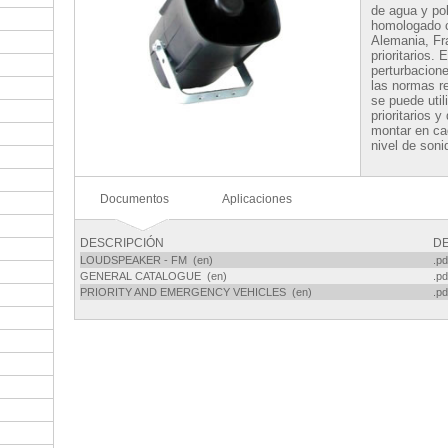
de agua y po
homologado c
Alemania, Fr
prioritarios.
perturbacion
las normas r
se puede util
prioritarios 
montar en ca
nivel de soni
Documentos
Aplicaciones
DESCRIPCIÓN
D
LOUDSPEAKER - FM (en)
.pd
GENERAL CATALOGUE (en)
.pd
PRIORITY AND EMERGENCY VEHICLES (en)
.pd