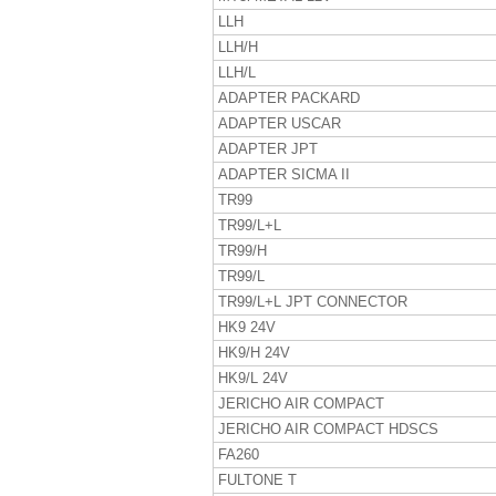
LLH
LLH/H
LLH/L
ADAPTER PACKARD
ADAPTER USCAR
ADAPTER JPT
ADAPTER SICMA II
TR99
TR99/L+L
TR99/H
TR99/L
TR99/L+L JPT CONNECTOR
HK9 24V
HK9/H 24V
HK9/L 24V
JERICHO AIR COMPACT
JERICHO AIR COMPACT HDSCS
FA260
FULTONE T