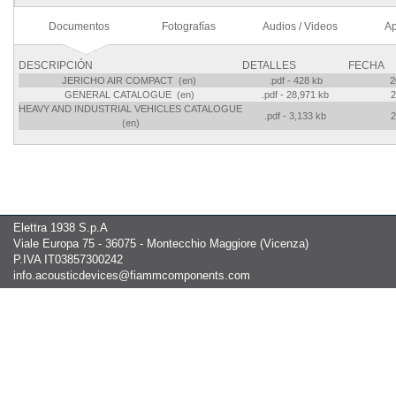
Documentos
Fotografías
Audios / Videos
Ap
DESCRIPCIÓN
DETALLES
FECHA
JERICHO AIR COMPACT (en)
.pdf - 428 kb
2
GENERAL CATALOGUE (en)
.pdf - 28,971 kb
2
HEAVY AND INDUSTRIAL VEHICLES CATALOGUE
.pdf - 3,133 kb
2
(en)
Elettra 1938 S.p.A
Viale Europa 75 - 36075 - Montecchio Maggiore (Vicenza)
P.IVA IT03857300242
info.acousticdevices@fiammcomponents.com