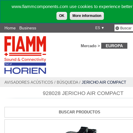
www.fiammcomponents.com use cookies to experience better 
OK
More information
Home
Business
ES ▼
EUROPA
Mercado >
AVISADORES ACÚSTICOS
/
BÚSQUEDA
/
JERICHO AIR COMPACT
928028 JERICHO AIR COMPACT
BUSCAR PRODUCTOS