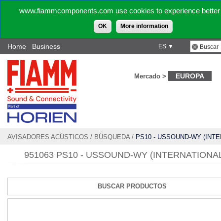
www.fiammcomponents.com use cookies to experience better 
OK
More information
Home
Business
ES ▼
EUROPA
Mercado >
AVISADORES ACÚSTICOS
/
BÚSQUEDA
/
PS10 - USSOUND-WY (INTE
USA)
951063 PS10 - USSOUND-WY (INTERNATIONAL
BUSCAR PRODUCTOS