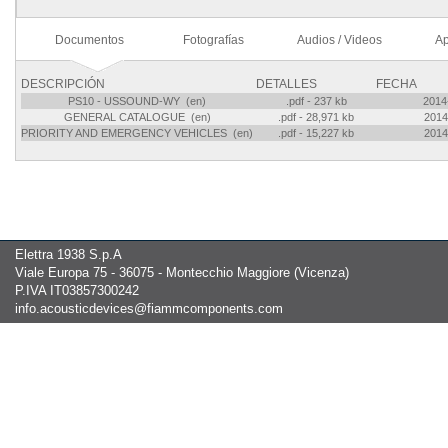
Documentos
Fotografías
Audios / Videos
Ap
DESCRIPCIÓN
DETALLES
FECHA
PS10 - USSOUND-WY (en)
.pdf - 237 kb
2014
GENERAL CATALOGUE (en)
.pdf - 28,971 kb
2014
PRIORITY AND EMERGENCY VEHICLES (en)
.pdf - 15,227 kb
2014
Elettra 1938 S.p.A
Viale Europa 75 - 36075 - Montecchio Maggiore (Vicenza)
P.IVA IT03857300242
info.acousticdevices@fiammcomponents.com