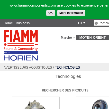
www.fiammcomponents.com use cookies to experience better 
OK
More information
Home
Business
FR ▼
MOYEN-ORIENT
Marché >
AVERTISSEURS ACOUSTIQUES
/
TECHNOLOGIES
Technologies
RECHERCHER DES PRODUITS