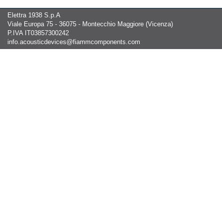
Elettra 1938 S.p.A
Viale Europa 75 - 36075 - Montecchio Maggiore (Vicenza)
P.IVA IT03857300242
info.acousticdevices@fiammcomponents.com