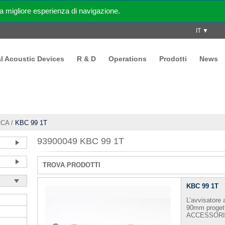
 migliore esperienza di navigazione.
IT ▼
al Acoustic Devices
R & D
Operations
Prodotti
News
RCA
/
KBC 99 1T
93900049 KBC 99 1T
TROVA PRODOTTI
KBC 99 1T
L’avvisatore
90mm progett
ACCESSORI -