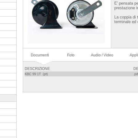
E' pensata per
prestazione in
La coppia di
terminale ed 
Documenti
Foto
Audio / Video
Appl
DESCRIZIONE
DE
KBC 99 1T (pt)
.pd