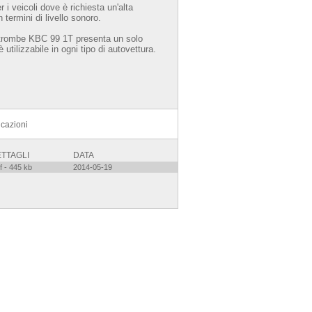
 i veicoli dove è richiesta un'alta
 termini di livello sonoro.
 trombe KBC 99 1T presenta un solo
è utilizzabile in ogni tipo di autovettura.
icazioni
TTAGLI
DATA
f - 445 kb
2014-05-19