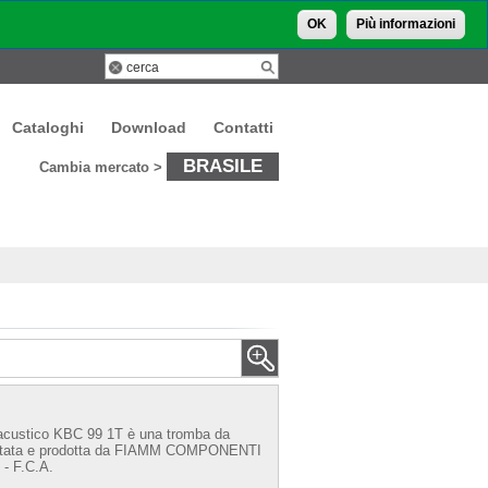
OK
Più informazioni
Cataloghi
Download
Contatti
BRASILE
Cambia mercato >
 acustico KBC 99 1T è una tromba da
ata e prodotta da
FIAMM COMPONENTI
 F.C.A.