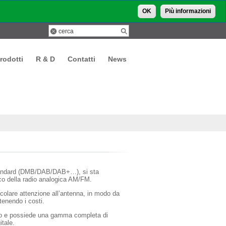
OK
Più informazioni
rodotti
R & D
Contatti
News
 standard (DMB/DAB/DAB+…), si sta
co della radio analogica AM/FM.
icolare attenzione all’antenna, in modo da
tenendo i costi.
o e possiede una gamma completa di
itale.