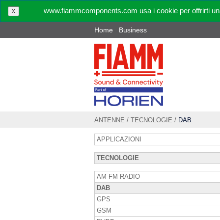
www.fiammcomponents.com usa i cookie per offrirti una
X
Home
Business
ANTENNE
/
TECNOLOGIE
/
DAB
APPLICAZIONI
TECNOLOGIE
AM FM RADIO
DAB
GPS
GSM